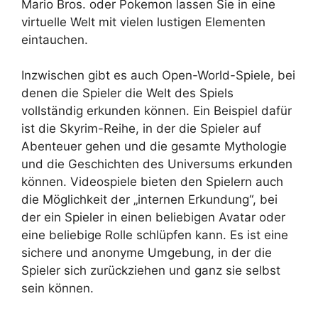
Mario Bros. oder Pokemon lassen Sie in eine
virtuelle Welt mit vielen lustigen Elementen
eintauchen.
Inzwischen gibt es auch Open-World-Spiele, bei
denen die Spieler die Welt des Spiels
vollständig erkunden können. Ein Beispiel dafür
ist die Skyrim-Reihe, in der die Spieler auf
Abenteuer gehen und die gesamte Mythologie
und die Geschichten des Universums erkunden
können. Videospiele bieten den Spielern auch
die Möglichkeit der „internen Erkundung“, bei
der ein Spieler in einen beliebigen Avatar oder
eine beliebige Rolle schlüpfen kann. Es ist eine
sichere und anonyme Umgebung, in der die
Spieler sich zurückziehen und ganz sie selbst
sein können.