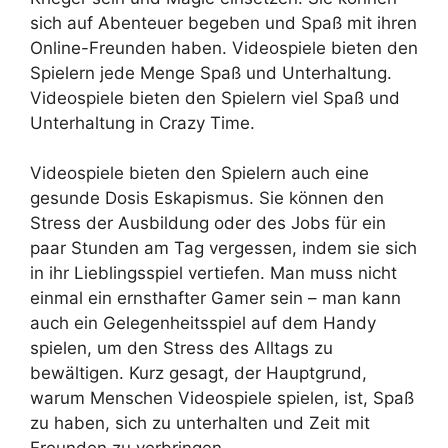
sich auf Abenteuer begeben und Spaß mit ihren
Online-Freunden haben. Videospiele bieten den
Spielern jede Menge Spaß und Unterhaltung.
Videospiele bieten den Spielern viel Spaß und
Unterhaltung in Crazy Time.
Videospiele bieten den Spielern auch eine
gesunde Dosis Eskapismus. Sie können den
Stress der Ausbildung oder des Jobs für ein
paar Stunden am Tag vergessen, indem sie sich
in ihr Lieblingsspiel vertiefen. Man muss nicht
einmal ein ernsthafter Gamer sein – man kann
auch ein Gelegenheitsspiel auf dem Handy
spielen, um den Stress des Alltags zu
bewältigen. Kurz gesagt, der Hauptgrund,
warum Menschen Videospiele spielen, ist, Spaß
zu haben, sich zu unterhalten und Zeit mit