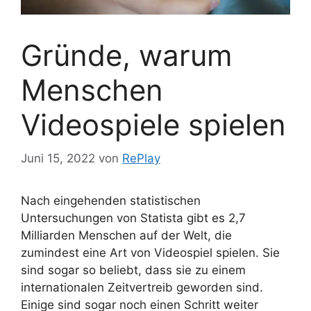
Gründe, warum
Menschen
Videospiele spielen
Juni 15, 2022
von
RePlay
Nach eingehenden statistischen
Untersuchungen von Statista gibt es 2,7
Milliarden Menschen auf der Welt, die
zumindest eine Art von Videospiel spielen. Sie
sind sogar so beliebt, dass sie zu einem
internationalen Zeitvertreib geworden sind.
Einige sind sogar noch einen Schritt weiter