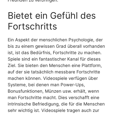
Freunden zu verbringen.
Bietet ein Gefühl des
Fortschritts
Ein Aspekt der menschlichen Psychologie, der
bis zu einem gewissen Grad überall vorhanden
ist, ist das Bedürfnis, Fortschritte zu machen.
Spiele sind ein fantastischer Kanal für dieses
Ziel. Sie bieten den Menschen eine Plattform,
auf der sie tatsächlich messbare Fortschritte
machen können. Videospiele verfügen über
Systeme, bei denen man Power-Ups,
Bonusfunktionen, Münzen usw. erhält, wenn
man Fortschritte macht. Dies verschafft eine
intrinsische Befriedigung, die für die Menschen
sehr wichtig ist. Videospiele tragen auch zur