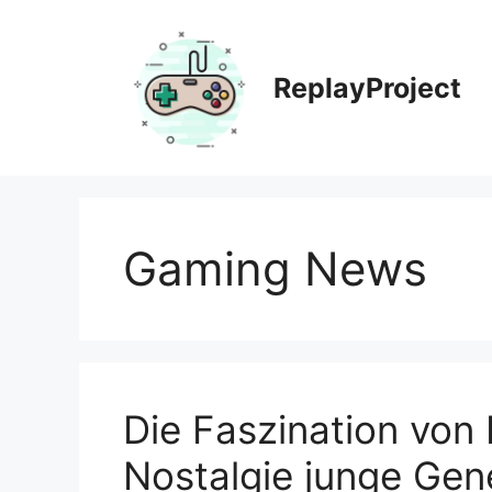
Zum
Inhalt
springen
ReplayProject
Gaming News
Die Faszination vo
Nostalgie junge Gen